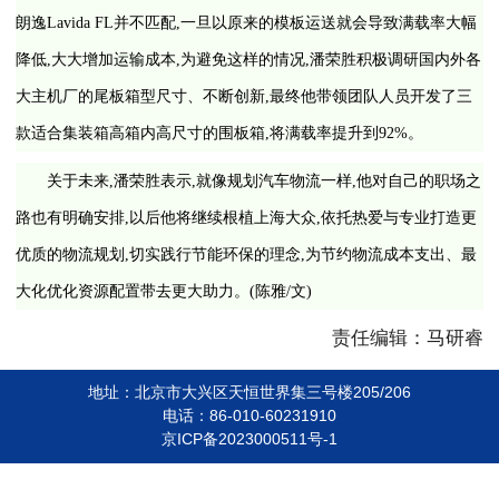
朗逸Lavida FL并不匹配,一旦以原来的模板运送就会导致满载率大幅
降低,大大增加运输成本,为避免这样的情况,潘荣胜积极调研国内外各
大主机厂的尾板箱型尺寸、不断创新,最终他带领团队人员开发了三
款适合集装箱高箱内高尺寸的围板箱,将满载率提升到92%。
关于未来,潘荣胜表示,就像规划汽车物流一样,他对自己的职场之
路也有明确安排,以后他将继续根植上海大众,依托热爱与专业打造更
优质的物流规划,切实践行节能环保的理念,为节约物流成本支出、最
大化优化资源配置带去更大助力。(陈雅/文)
责任编辑：马研睿
地址：北京市大兴区天恒世界集三号楼205/206
电话：86-010-60231910
京ICP备2023000511号-1