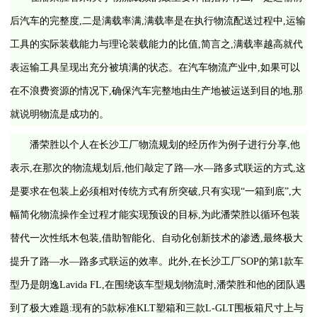
后汽车的完整度,二是满载率满,满载率是在执行物流配送过程中,运输
工具的实际装载能力与理论装载能力的比值,简言之,满载率越高就代
表运输工具呈现出充分被填满的状态。在汽车物流产业中,如果可以
在不浪费资源的情况下,确保汽车完整地由生产地被运送到目的地,那
就说明物流是成功的。
潘荣胜以个人在长沙工厂物流规划的经历作为例子进行分享,他
表示,在那次的物流规划后,他们敲定了路—水—路多式联运的方式,这
是要求在包装上必须相对传统方式有所突破,只有实现“一箱到底”,大
幅简化物流操作全过程才能实现预设的目标,为此潘荣胜以循环包装
替代一次性纸木包装,借助智能化、自动化创新技术的渗透,最终极大
提升了路—水—路多式联运的效率。此外,在长沙工厂SOP的第1款车
型乃是朗逸Lavida FL,在围绕该车型规划物流时,潘荣胜和他的团队遇
到了极大难题:现有的5款标准KLT塑箱和三款L-GLT围板箱尺寸上与