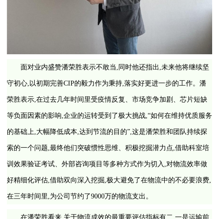
面对业内盛赞潘荣胜表示不敢当,同时他还指出,未来他将继续坚
守初心,以初期完善CIP的毅力作为秉持,落实好更进一步的工作。潘
荣胜表示,在过去几年时间里受疫情反复、市场竞争加剧、芯片短缺
等负面因素的影响,企业的运转受到了极大挑战,“如何在维持优质服务
的基础上,大幅降低成本,达到节流的目的”,这是潘荣胜和团队持续探
索的一个问题,最终他们突破惯性思维、积极挖掘潜力点,借助科室培
训效果验证考试、外部咨询项目等多种方式作为切入,对物流效率做
好精细化评估,借助双向深入挖掘,极大避免了在物流中的不必要浪费,
在三年时间里,为公司节约了9000万的物流支出。
在潘荣胜看来,关于物流成效的最重要评估指标有二,一是运输前