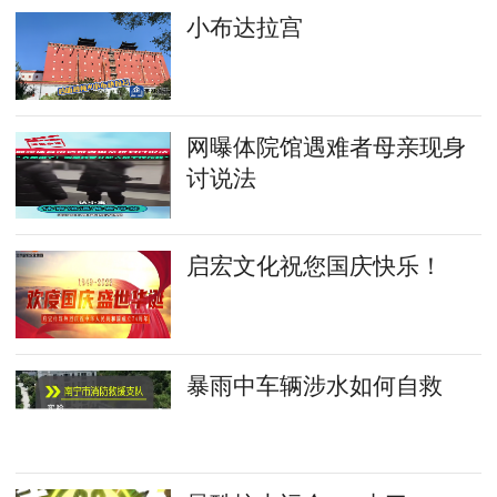
小布达拉宫
网曝体院馆遇难者母亲现身
讨说法
启宏文化祝您国庆快乐！
暴雨中车辆涉水如何自救