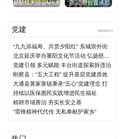
最酷炫大运会MV来
“蓉宝”带你逛成都
党建
more>>
“九九添福寿、共赏夕阳红” 东城崇外街
北京延庆举办重阳文化节活动 弘扬慈孝文
党建引领 多元赋能 丰台街道探索拆违治
刚察县：“五大工程” 提升基层党建质效
大通县黄家寨镇秉承“五心”党建理念 打
持续以医保惠民实践增进民生福祉
精耕市域善治 夯实长安之基
“雷锋精神代代传 无私奉献护家乡”
热门