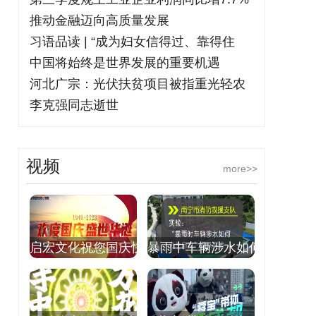
推动金融迈向高质量发展
习语品读 | “成为妇女信得过、靠得住
中国将始终是世界发展的重要机遇
河北广宗：光伏扶贫项目被指重光轻农
李克强同志逝世
视频
more>>
启宏文化祝您国庆快
暴雨中车辆涉水如何