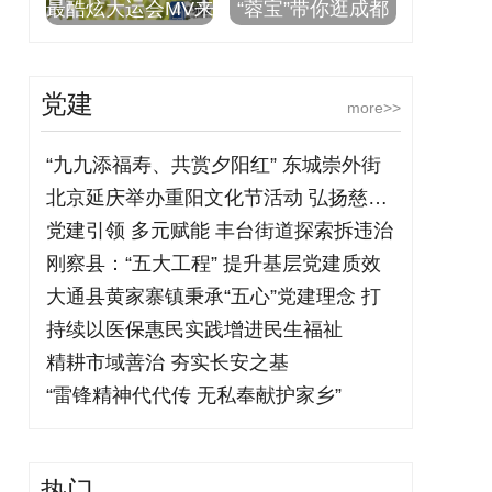
最酷炫大运会MV来
“蓉宝”带你逛成都
党建
more>>
“九九添福寿、共赏夕阳红” 东城崇外街
北京延庆举办重阳文化节活动 弘扬慈孝文
党建引领 多元赋能 丰台街道探索拆违治
刚察县：“五大工程” 提升基层党建质效
大通县黄家寨镇秉承“五心”党建理念 打
持续以医保惠民实践增进民生福祉
精耕市域善治 夯实长安之基
“雷锋精神代代传 无私奉献护家乡”
热门