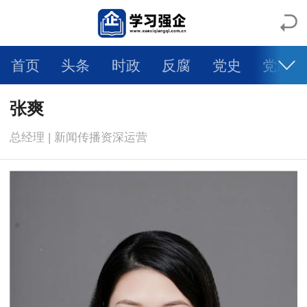
首页
头条
时政
反腐
党史
党建
人物
科学
社会
法治
文旅
体育
张爽
总经理 | 新闻传播资深运营
健康
生活
教育
舆情
视频
图片
自媒体
智库专家
大国交通
强企日记
乡村振兴
一带一路
环境保护
大有专区
学术论文