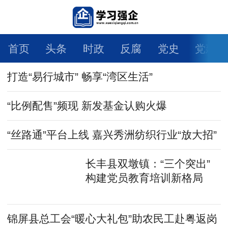
首页
头条
时政
反腐
党史
党建
打造“易行城市” 畅享“湾区生活”
人物
科学
社会
法治
文旅
体育
健康
生活
教育
舆情
视频
图片
“比例配售”频现 新发基金认购火爆
自媒体
智库专家
大国交通
强企日记
“丝路通”平台上线 嘉兴秀洲纺织行业“放大招”
乡村振兴
一带一路
环境保护
大有专区
长丰县双墩镇：“三个突出”
构建党员教育培训新格局
学术论文
锦屏县总工会“暖心大礼包”助农民工赴粤返岗