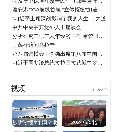
在发展中保障和改善民生（深学笃行阐释习
淮安港CCA航线首航 “立体枢纽”加速
“习近平主席深刻影响了我的人生”（大道
中共中央召开党外人士座谈会
分析研究二〇二六年经济工作 审议《中国
丁薛祥访问乌拉圭
第八届进博会丨李强出席第八届中国国际进
习近平同斐济总统拉拉巴拉武就中斐建交5
视频
more>>
秒听秒懂#咋滴？北
2024/5/5北