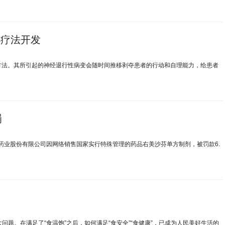
S疗法开发
疗方法。其所引起的神经退行性病变会随时间推移剥夺患者的行动和自理能力，给患者
罚
药业股份有限公司因网络销售国家实行特殊管理的药品右美沙芬单方制剂，被罚款6.
问题。在满足了“食温饱”之后，如何满足“食安全”“食健康”，已成为人民美好生活的