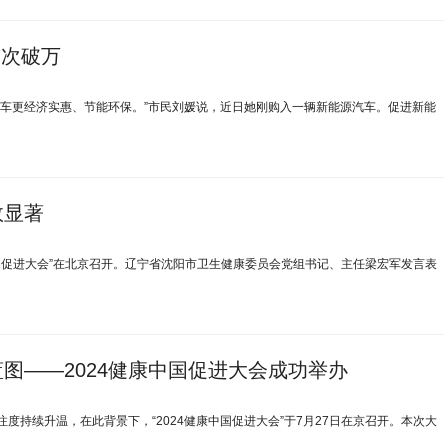
首次破万
汽车更经济实惠、节能环保。”市民刘媛说，近日她刚购入一辆新能源汽车。促进新能
效显著
中国促进大会”在北京召开。辽宁省沈阳市卫生健康委员会党组书记、主任梁宏军发言表
图——2024健康中国促进大会成功举办
持续升温，在此背景下，“2024健康中国促进大会”于7月27日在京召开。本次大