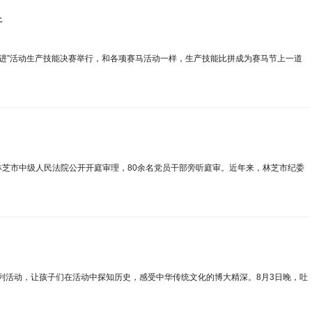
行
奋进”活动生产技能决赛举行，和各项赛马活动一样，生产技能比拼成为赛马节上一道
林芝市中级人民法院公开开庭审理，80余名党员干部旁听庭审。近年来，林芝市纪委
列活动，让孩子们在活动中探知历史，感受中华传统文化的博大精深。8月3日晚，吐