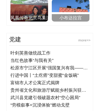
凤凰传奇北京鸟巢演
小布达拉宫
党建
more>>
叶剑英善做统战工作
当红色故事“与我有关”
松原市宁江区开展“强国复兴有我——铭记
行进中国丨“土疙瘩”变甜蜜“金饭碗”
富锦市人才公寓正式揭牌
贵州省文化和旅游厅赋能乡村振兴驻村干部
武川县党建引领破题农村“空心困局”
“劳模叙事+沉浸体验”燃动戈壁