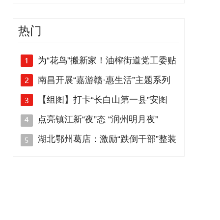
热门
为“花鸟”搬新家！油榨街道党工委贴
南昌开展“嘉游赣·惠生活”主题系列
【组图】打卡“长白山第一县”安图
点亮镇江新“夜”态 “润州明月夜”
湖北鄂州葛店：激励“跌倒干部”整装