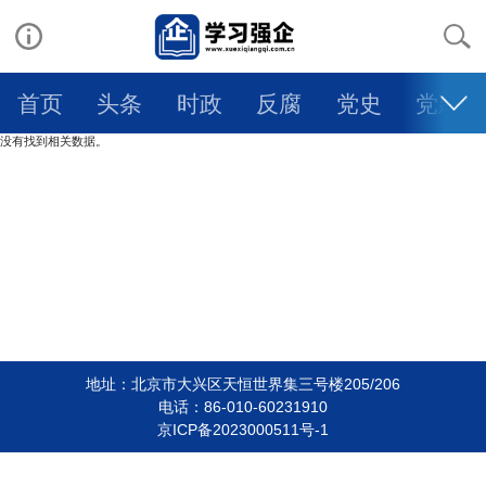
首页
头条
时政
反腐
党史
党建
没有找到相关数据。
人物
科学
社会
法治
文旅
体育
健康
生活
教育
舆情
视频
图片
自媒体
智库专家
大国交通
强企日记
乡村振兴
一带一路
环境保护
大有专区
地址：北京市大兴区天恒世界集三号楼205/206
学术论文
电话：86-010-60231910
京ICP备2023000511号-1