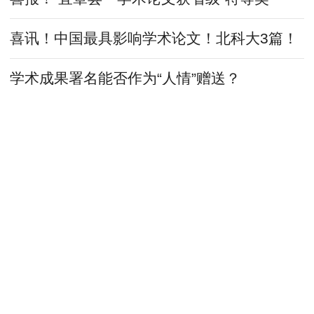
喜讯！中国最具影响学术论文！北科大3篇！
学术成果署名能否作为“人情”赠送？
4篇论文中出现同一划痕钢尺3篇遭撤稿，这
把尺子应量出治理学术不端的决心
公路路基沉降及施工技术分析
探析高速公路路面病害成因及养护技术措施
上承式移动模架跨门式墩施工技术的应用与研
究