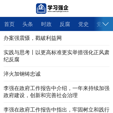
首页
头条
时政
反腐
党史
党建
办案强震慑，戳破利益网
人物
科学
社会
法治
文旅
体育
健康
生活
教育
舆情
视频
图片
实践与思考丨以更高标准更实举措强化正风肃
纪反腐
自媒体
智库专家
大国交通
强企日记
淬火加钢铸忠诚
乡村振兴
一带一路
环境保护
大有专区
李强在政府工作报告中介绍，一年来持续加强
学术论文
政府建设，创新和完善社会治理
李强在政府工作报告中指出，牢固树立和践行