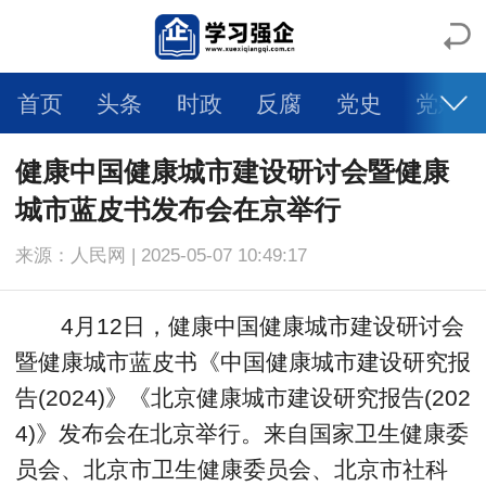
首页
头条
时政
反腐
党史
党建
人物
科学
社会
法治
文旅
体育
健康中国健康城市建设研讨会暨健康
城市蓝皮书发布会在京举行
健康
生活
教育
舆情
视频
图片
来源：人民网 | 2025-05-07 10:49:17
自媒体
智库专家
大国交通
强企日记
4月12日，健康中国健康城市建设研讨会
乡村振兴
一带一路
环境保护
大有专区
暨健康城市蓝皮书《中国健康城市建设研究报
告(2024)》《北京健康城市建设研究报告(202
学术论文
4)》发布会在北京举行。来自国家卫生健康委
员会、北京市卫生健康委员会、北京市社科