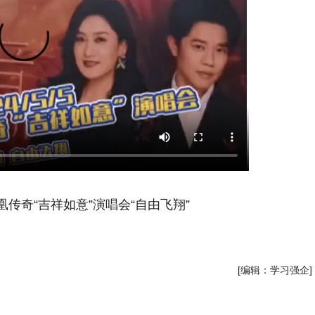
巢凤凰传奇“吉祥如意”演唱会“自由飞翔”
[编辑：学习强企]