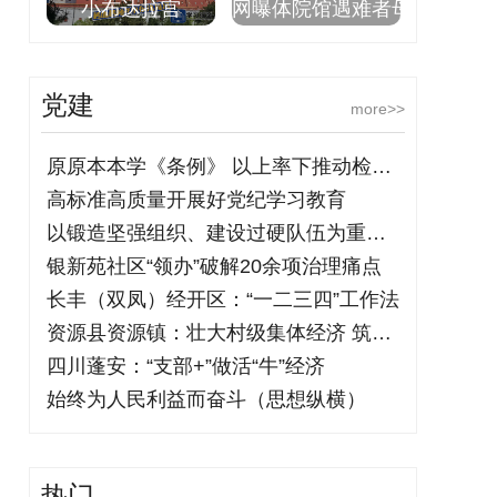
小布达拉宫
网曝体院馆遇难者母
党建
more>>
原原本本学《条例》 以上率下推动检察机
高标准高质量开展好党纪学习教育
以锻造坚强组织、建设过硬队伍为重要着力
银新苑社区“领办”破解20余项治理痛点
长丰（双凤）经开区：“一二三四”工作法
资源县资源镇：壮大村级集体经济 筑牢乡
四川蓬安：“支部+”做活“牛”经济
始终为人民利益而奋斗（思想纵横）
热门