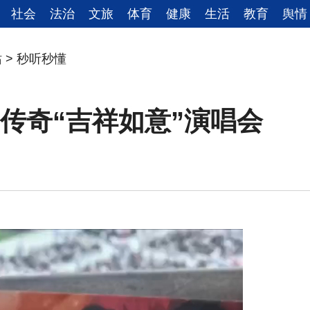
社会
法治
文旅
体育
健康
生活
教育
舆情
站
>
秒听秒懂
凤凰传奇“吉祥如意”演唱会