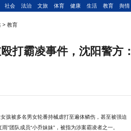
社会
法治
文旅
体育
健康
生活
教育
舆情
站
>
教育
殴打霸凌事件，沈阳警方：
轻女孩被多名男女轮番持械虐打至遍体鳞伤，甚至被强迫
雨”团队成员“小乔妹妹”，被指为涉案霸凌者之一。