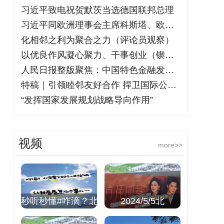
习近平致电祝贺默茨当选德国联邦总理
习近平同欧洲理事会主席科斯塔、欧盟委员
化相邻之利为聚合之力（评论员观察）
以优良作风凝心聚力、干事创业（锲而不舍
人民日报整版聚焦：中国特色金融发展之路
特稿｜引领睦邻友好合作 捍卫国际公平正
“发挥国家发展规划战略导向作用”
视频
more>>
秒听秒懂#咋滴？北
2024/5/5北