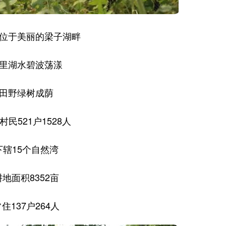
位于美丽的梁子湖畔
里湖水碧波荡漾
田野绿树成荫
村民521户1528人
下辖15个自然湾
耕地面积8352亩
住137户264人