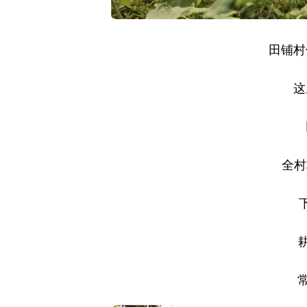
田铺村
这
全村
常