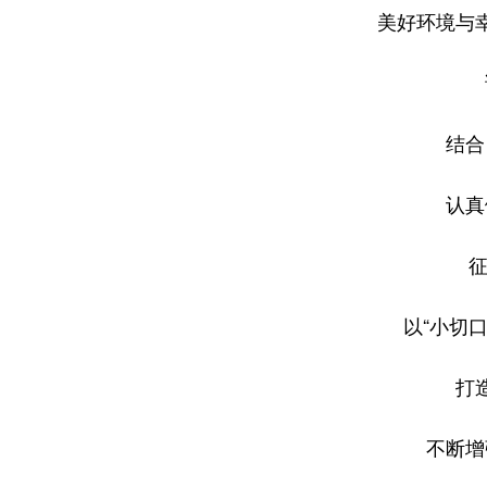
美好环境与
结合
认真
征
以“小切口
打
不断增