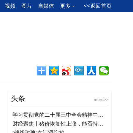
视频
图片
自媒体
更多
<<返回首页
头条
more>>
学习贯彻党的二十届三中全会精神中央宣讲
财经聚焦丨猪价恢复性上涨，能否持续？
“铿锵玫瑰”在江源绽放