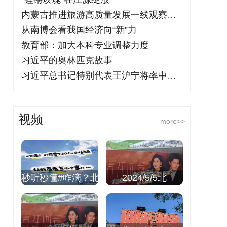
内蒙古推进旅游高质量发展一线观察：“我
从南博会看我国经济向“新”力
教育部：加大本科专业调整力度
习近平的奥林匹克故事
习近平总书记特别代表王沪宁将率中共代表
视频
more>>
秒听秒懂#咋滴？北
2024/5/5北