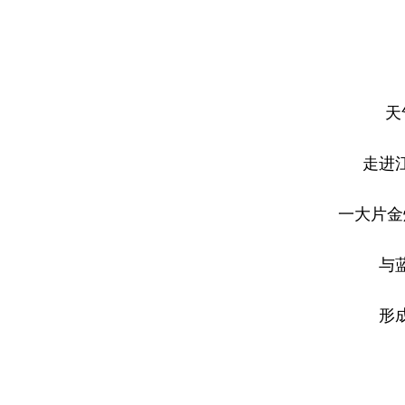
天
走进
一大片金
与
形