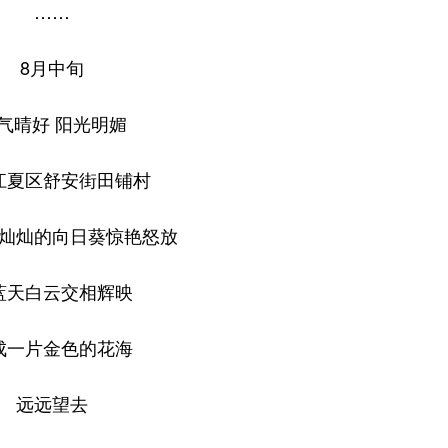
……
8月中旬
气晴好 阳光明媚
江夏区舒安街田铺村
灿灿的向日葵惊艳怒放
蓝天白云交相辉映
成一片金色的花海
远远望去