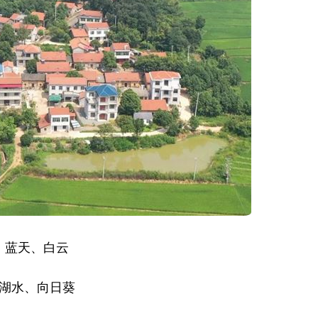
蓝天、白云
湖水、向日葵