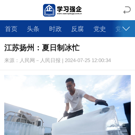
首页
头条
时政
反腐
党史
党建
人物
科学
社会
法治
文旅
体育
江苏扬州：夏日制冰忙
来源：人民网－人民日报 | 2024-07-25 12:00:34
健康
生活
教育
舆情
视频
图片
自媒体
智库专家
大国交通
强企日记
乡村振兴
一带一路
环境保护
大有专区
学术论文