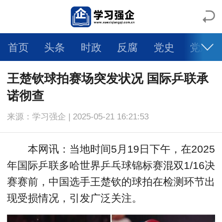
首页
头条
时政
反腐
党史
党建
人物
科学
社会
法治
文旅
体育
王楚钦球拍赛场突发状况 国际乒联承
诺彻查
健康
生活
教育
舆情
视频
图片
来源：学习强企 | 2025-05-21 16:21:53
自媒体
智库专家
大国交通
强企日记
本网讯：当地时间5月19日下午，在2025
乡村振兴
一带一路
环境保护
大有专区
年国际乒联多哈世界乒乓球锦标赛混双1/16决
赛赛前，中国选手王楚钦的球拍在检测环节出
学术论文
现受损情况，引发广泛关注。