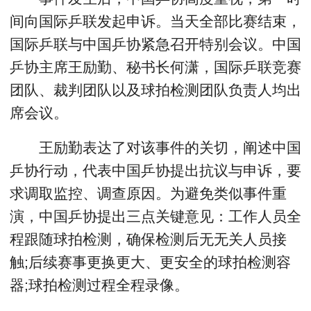
间向国际乒联发起申诉。当天全部比赛结束，
国际乒联与中国乒协紧急召开特别会议。中国
乒协主席王励勤、秘书长何潇，国际乒联竞赛
团队、裁判团队以及球拍检测团队负责人均出
席会议。
王励勤表达了对该事件的关切，阐述中国
乒协行动，代表中国乒协提出抗议与申诉，要
求调取监控、调查原因。为避免类似事件重
演，中国乒协提出三点关键意见：工作人员全
程跟随球拍检测，确保检测后无无关人员接
触;后续赛事更换更大、更安全的球拍检测容
器;球拍检测过程全程录像。