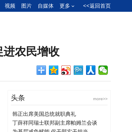
视频
图片
自媒体
更多
<<返回首页
促进农民增收
头条
more>>
韩正出席美国总统就职典礼
丁薛祥同瑞士联邦副主席帕姆兰会谈
为基层减负赋能 促干部实干担当