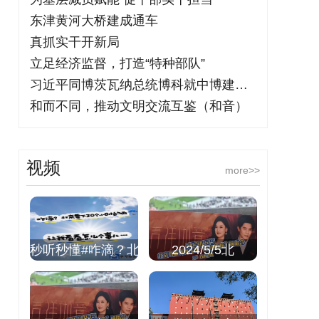
东津黄河大桥建成通车
真抓实干开新局
立足经济监督，打造“特种部队”
习近平同博茨瓦纳总统博科就中博建交50
和而不同，推动文明交流互鉴（和音）
视频
more>>
秒听秒懂#咋滴？北
2024/5/5北