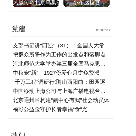
凤凰传奇北京鸟巢演
小布达拉宫
党建
more>>
支部书记讲“四强”（31）：全国人大常
把群众所盼作为工作的出发点和落脚点
河北师范大学举办第三届全国马克思主义理
中秋宠“新”！1927份爱心月饼免费派
“千万工程”调研行㉑|山西阳曲：田园逐
中国移动上海公司与上海广播电视台联合发
北京通州区构建“副中心有我”社会动员体
福彩公益金守护长者幸福“食”光
热门