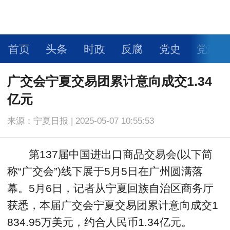
首页
头条
时政
反腐
党史
党建
人物
科学
社会
法治
文旅
体育
广交会宁夏交易团累计意向成交1.34
亿元
健康
生活
教育
舆情
视频
图片
来源：宁夏日报 | 2025-05-07 10:55:53
自媒体
智库专家
大国交通
强企日记
第137届中国进出口商品交易会(以下简
乡村振兴
一带一路
环境保护
大有专区
称“广交会”)线下展于5月5日在广州圆满落
幕。5月6日，记者从宁夏回族自治区商务厅
学术论文
获悉，本届广交会宁夏交易团累计意向成交1
834.95万美元，约合人民币1.34亿元。