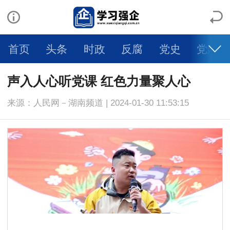
首页
头条
时政
反腐
党史
党建
人物
科学
社会
法治
文旅
体育
声入人心听党课 红色力量聚人心
来源：人民网－湖南频道 | 2024-01-30 11:53:15
健康
生活
教育
舆情
视频
图片
自媒体
智库专家
大国交通
强企日记
乡村振兴
一带一路
环境保护
大有专区
学术论文