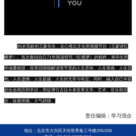
86岁高龄的王蒙先生，走心推出文化类视频节目《王蒙讲红
楼梦》。首次集结自己71年阅读研究《红楼梦》的精粹，将毕生所
学倾囊相授，按章回细细解读情节里的人生意味、人生艰难、人生百
色、人生遗憾、人生超越、人生的无常与有定。同时，融入自己丰富
的生命阅历和学识，旁征博引古往今来世界文学、艺术、音乐和历
史，纵横捭阖、大气磅礴。
责任编辑：学习强企
地址：北京市大兴区天恒世界集三号楼205/206