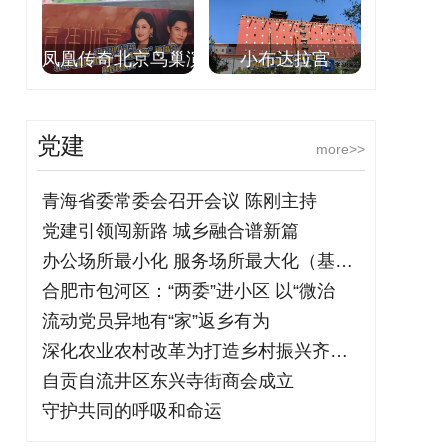
凤凰传奇北京鸟巢演
小布达拉宫
党建
more>>
青海省委常委会召开会议 陈刚主持
党建引领闯新路 城乡融合谱新篇
办公场所最小化 服务场所最大化（基层治
合肥市包河区：“两委”进小区 以“微治
流动党员异地有“家”返乡有为
深化农业农村改革为打造乡村振兴齐鲁样板
自贡自流井区东兴寺街商会成立
守护共同的呼吸和命运