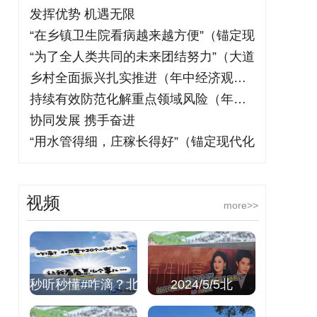
发挥优势 机遇无限
“在乡镇卫生院看病越来越方便”（锚定现
“为了全人类共同的未来团结努力”（大道
乡村全面振兴扎实推进（年中经济观察）
持续有效防范化解重点领域风险（年中经济
协同发展 携手奋进
“用水管得细，庄稼长得好”（锚定现代化
视频
more>>
秒听秒懂#咋滴？北
2024/5/5北