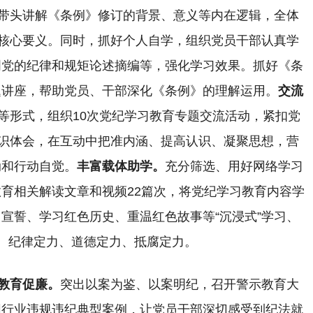
子带头讲解《条例》修订的背景、意义等内在逻辑，全体
的核心要义。同时，抓好个人自学，组织党员干部认真学
明党的纪律和规矩论述摘编等，强化学习效果。抓好《条
题讲座，帮助党员、干部深化《条例》的理解运用。
交流
日等形式，组织10次党纪学习教育专题交流活动，紧扣党
认识体会，在互动中把准内涵、提高认识、凝聚思想，营
动和行动自觉。
丰富载体助学。
充分筛选、用好网络学习
育相关解读文章和视频22篇次，将党纪学习教育内容学
宣誓、学习红色历史、重温红色故事等“沉浸式”学习、
、纪律定力、道德定力、抵腐定力。
教育促廉。
突出以案为鉴、以案明纪，召开警示教育大
同行业违规违纪典型案例，让党员干部深切感受到纪法就