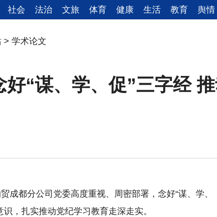
社会
法治
文旅
体育
健康
生活
教育
舆情
站
>
学术论文
念好“谋、学、促”三字经 
贸成都分公司党委高度重视、周密部署，念好“谋、学、
意识，扎实推动党纪学习教育走深走实。