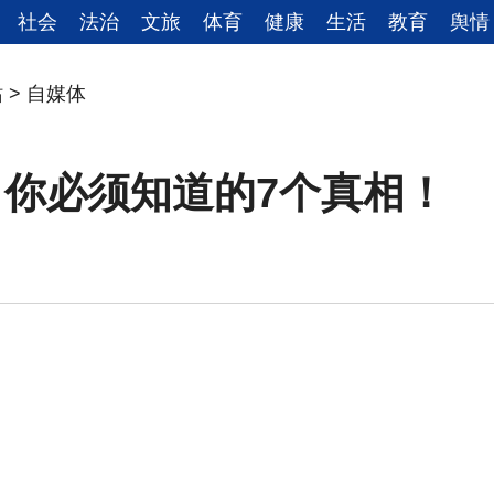
社会
法治
文旅
体育
健康
生活
教育
舆情
站
>
自媒体
你必须知道的7个真相！