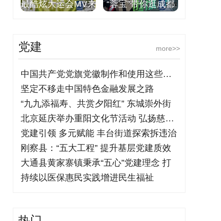
最酷炫大运会MV来
“蓉宝”带你逛成都
党建
more>>
中国共产党党旗党徽制作和使用这些规定要
坚定不移走中国特色金融发展之路
“九九添福寿、共赏夕阳红” 东城崇外街
北京延庆举办重阳文化节活动 弘扬慈孝文
党建引领 多元赋能 丰台街道探索拆违治
刚察县：“五大工程” 提升基层党建质效
大通县黄家寨镇秉承“五心”党建理念 打
持续以医保惠民实践增进民生福祉
热门