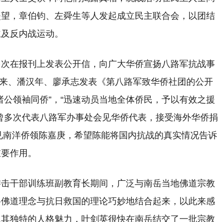
失望，章伯钧、左舜生等人发起成立民主联合会，以团结
主及反内战运动。
多次在报刊上发表公开信，向广大华侨宣扬八路军抗战事
周恩来、潘汉年、廖承志发表《第八路军致华侨社团的公开
诸公领袖同侨”，“迅速动员当地全体侨民，予以有效之援
曾多次代表八路军办事处会见华侨代表，接受海外华侨捐
会见南洋侨领陈嘉庚，希望陈能将国内抗战的真实情况告诉
重要作用。
游击干部训练班副教育长期间，广泛与南岳当地佛道宗教
将佛道理念与抗日救国的理论巧妙地结合起来，以此来感
上其独特的人格魅力，叶剑英很快在南岳结交了一批宗教