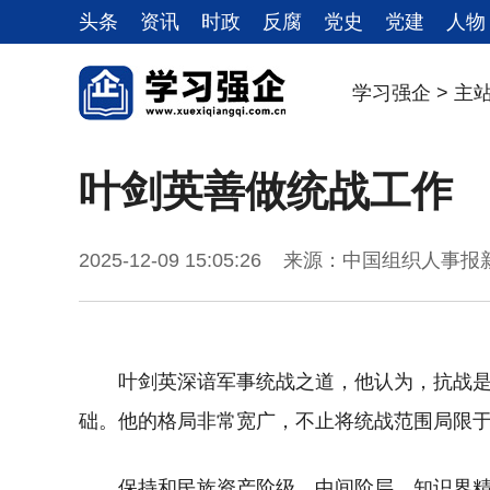
头条
资讯
时政
反腐
党史
党建
人物
学习强企
>
主
叶剑英善做统战工作
2025-12-09 15:05:26 来源：中国组织人
叶剑英深谙军事统战之道，他认为，抗战
础。他的格局非常宽广，不止将统战范围局限
保持和民族资产阶级、中间阶层、知识界精英