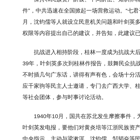
件”，中共迅速在全国掀起一场营救运动。“七君子
月，沈钧儒等人就设立民意机关问题和叶剑英
权限等内容提出自己的建议，并告知，此建议已
抗战进入相持阶段，桂林一度成为抗战大后方
39年，叶剑英多次到桂林作报告，鼓舞民众抗
不时插几句广东话，讲得有声有色，会场十分活跃
应千家驹等民主人士邀请，专门去广西大学、
等社会团体，参与时事讨论活动。
1940年10月，国共在苏北发生摩擦事件
叶剑英发电报，要他们对黄炎培等江浙民族资产阶
中央指示，主动与梁漱溟、沈钧儒、邹韬奋等