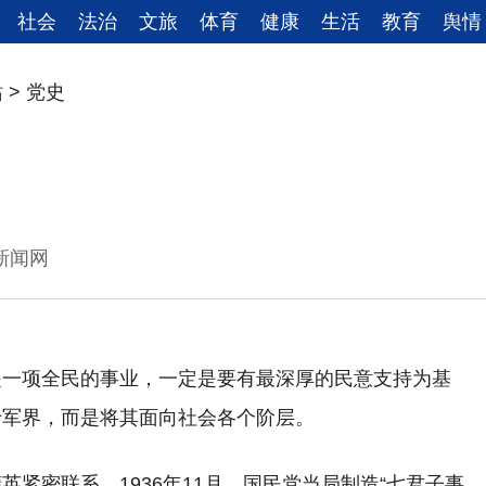
社会
法治
文旅
体育
健康
生活
教育
舆情
站
>
党史
事报新闻网
是一项全民的事业，一定是要有最深厚的民意支持为基
于军界，而是将其面向社会各个阶层。
紧密联系。1936年11月，国民党当局制造“七君子事