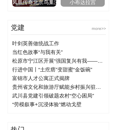
凤凰传奇北京鸟巢演
小布达拉宫
党建
more>>
叶剑英善做统战工作
当红色故事“与我有关”
松原市宁江区开展“强国复兴有我——铭记
行进中国丨“土疙瘩”变甜蜜“金饭碗”
富锦市人才公寓正式揭牌
贵州省文化和旅游厅赋能乡村振兴驻村干部
武川县党建引领破题农村“空心困局”
“劳模叙事+沉浸体验”燃动戈壁
热门