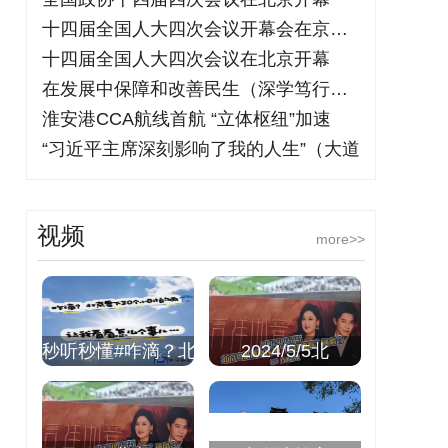
十四届全国人大四次会议开幕会在京举行
十四届全国人大四次会议在北京开幕
在发展中保障和改善民生（深学笃行阐释习
淮安港CCA航线首航 “立体枢纽”加速
“习近平主席深刻影响了我的人生”（大道
视频
more>>
秒听秒懂#咋滴？北
2024/5/5北