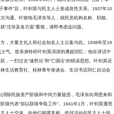
事件”后，叶剑英与民主人士形成良性关系。1937年10
多次沟通。叶致电毛泽东等人，就民意机构名称、职能、
获“沈等及各方面”重视，请即考虑这问题。
，大量文化人和社会知名人士云集与此。1938年至19
战士气。曾亲身聆听叶剑英演讲的潘超回忆：他在讲话中
，一扫过去“速胜论”和“亡国论”的错误思想。叶剑英还
桂林生活教育社、桂林青年座谈会、生活书店同仁自治会
，为消除民族资产阶级和中间力量疑惑，毛泽东向周恩来和
级代表“加以联络争取工作”。1941年1月，叶剑英遵照
民主人士交谈，向他们揭露真相，统战活动在民主人士间