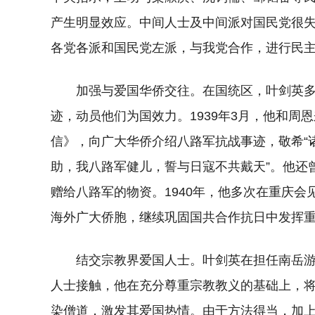
产生明显效应。中间人士及中间派对国民党很
各党各派和国民党左派，与我党合作，进行民
加强与爱国华侨交往。在国统区，叶剑英
迹，动员他们为国效力。1939年3月，他和
信》，向广大华侨介绍八路军抗战事迹，敬希“
助，我八路军健儿，誓与日寇不共戴天”。他还
赠给八路军的物资。1940年，他多次在重庆
海外广大侨胞，继续巩固国共合作抗日中发挥
结交宗教界爱国人士。叶剑英在担任南岳
人士接触，他在充分尊重宗教教义的基础上，
染僧道，激发其爱国热情。由于方法得当，加