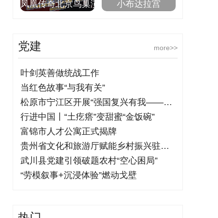
凤凰传奇北京鸟巢演
小布达拉宫
党建
more>>
叶剑英善做统战工作
当红色故事“与我有关”
松原市宁江区开展“强国复兴有我——铭记
行进中国丨“土疙瘩”变甜蜜“金饭碗”
富锦市人才公寓正式揭牌
贵州省文化和旅游厅赋能乡村振兴驻村干部
武川县党建引领破题农村“空心困局”
“劳模叙事+沉浸体验”燃动戈壁
热门