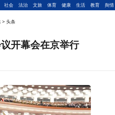
社会
法治
文旅
体育
健康
生活
教育
舆情
站
>
头条
会议开幕会在京举行