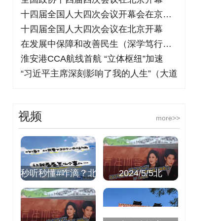
十四届全国人大四次会议开幕会在京举行
十四届全国人大四次会议在北京开幕
在发展中保障和改善民生（深学笃行阐释习
淮安港CCA航线首航 “立体枢纽”加速
“习近平主席深刻影响了我的人生”（大道
视频
more>>
秒听秒懂#咋滴？北
2024/5/5北