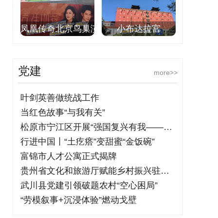
凤凰传奇北京鸟巢演
小布达拉宫
党建
more>>
叶剑英善做统战工作
当红色故事“与我有关”
松原市宁江区开展“强国复兴有我——铭记
行进中国丨“土疙瘩”变甜蜜“金饭碗”
富锦市人才公寓正式揭牌
贵州省文化和旅游厅赋能乡村振兴驻村干部
武川县党建引领破题农村“空心困局”
“劳模叙事+沉浸体验”燃动戈壁