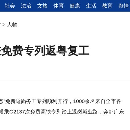
社会
法治
文旅
体育
健康
生活
教育
舆情
站
>
人物
乘免费专列返粤复工
点”免费返岗务工专列顺利开行，1000余名来自全市各
搭乘G2137次免费高铁专列踏上返岗就业路，奔赴广东