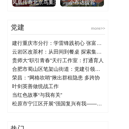
凤凰传奇北京鸟巢演
小布达拉宫
党建
more>>
建行重庆市分行：学雷锋践初心 张富清金
云岩区改茶村：从田间到餐桌 探索集体经
贵师大“职引青春”天行工作室：打通育人
合肥市蜀山区笔架山街道：党建引领聚合力
荣昌：“网格吹哨”揪出群租隐患 多跨协
叶剑英善做统战工作
当红色故事“与我有关”
松原市宁江区开展“强国复兴有我——铭记
热门