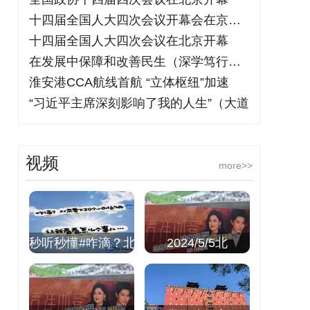
十四届全国人大四次会议开幕会在京举行
十四届全国人大四次会议在北京开幕
在发展中保障和改善民生（深学笃行阐释习
淮安港CCA航线首航 “立体枢纽”加速
“习近平主席深刻影响了我的人生”（大道
视频
more>>
秒听秒懂#咋滴？北
2024/5/5北