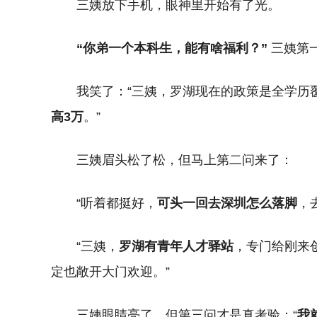
三姨放下手机，眼神里开始有了光。
“你弟一个本科生，能有啥福利？”
三姨第
我笑了：“三姨，罗湖现在的政策是全学历
高3万
。”
三姨眉头松了松，但马上第二问来了：
“听着都挺好，
可头一回去深圳怎么落脚
，去
“三姨，
罗湖有青年人才驿站
，专门给刚来
定也敞开大门欢迎。”
三姨眼睛亮了，但第三问才是真考验：“
我