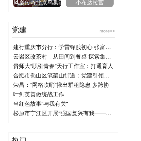
凤凰传奇北京鸟巢演
小布达拉宫
党建
more>>
建行重庆市分行：学雷锋践初心 张富清金
云岩区改茶村：从田间到餐桌 探索集体经
贵师大“职引青春”天行工作室：打通育人
合肥市蜀山区笔架山街道：党建引领聚合力
荣昌：“网格吹哨”揪出群租隐患 多跨协
叶剑英善做统战工作
当红色故事“与我有关”
松原市宁江区开展“强国复兴有我——铭记
热门