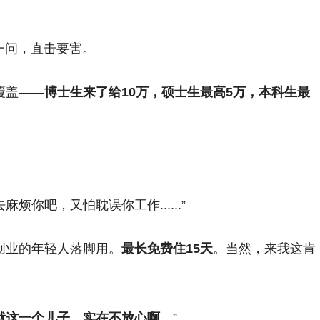
一问，直击要害。
覆盖——
博士生来了给10万，硕士生最高5万，本科生最
麻烦你吧，又怕耽误你工作......”
创业的年轻人落脚用。
最长免费住15天
。当然，来我这肯
就这一个儿子，实在不放心啊。
”