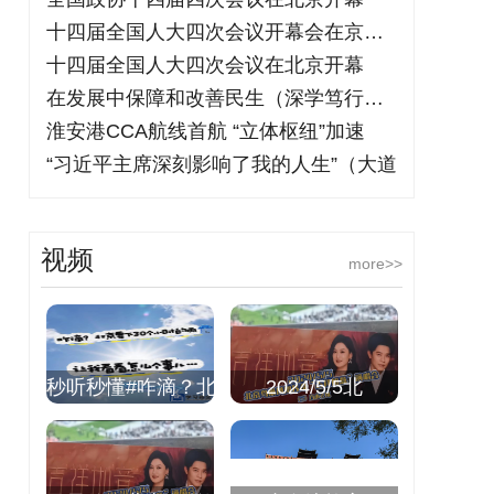
十四届全国人大四次会议开幕会在京举行
十四届全国人大四次会议在北京开幕
在发展中保障和改善民生（深学笃行阐释习
淮安港CCA航线首航 “立体枢纽”加速
“习近平主席深刻影响了我的人生”（大道
视频
more>>
秒听秒懂#咋滴？北
2024/5/5北