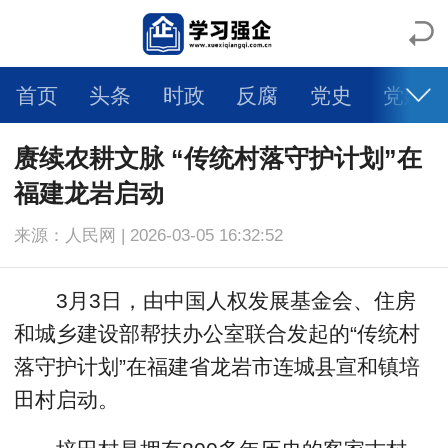
首页
头条
时政
反腐
党史
党建
人物
科学
社会
法治
文旅
体育
赓续农耕文脉 “传统村落守护计划”在
福建龙岩启动
健康
生活
教育
舆情
视频
图片
来源：人民网 | 2026-03-05 16:32:52
自媒体
智库专家
大国交通
强企日记
3月3日，由中国人权发展基金会、住房
乡村振兴
一带一路
环境保护
大有专区
和城乡建设部帮扶办公室联合发起的“传统村
落守护计划”在福建省龙岩市连城县宣和镇培
学术论文
田村启动。