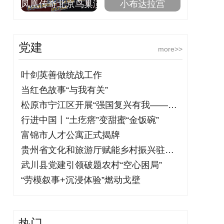
凤凰传奇北京鸟巢演
小布达拉宫
党建
more>>
叶剑英善做统战工作
当红色故事“与我有关”
松原市宁江区开展“强国复兴有我——铭记
行进中国丨“土疙瘩”变甜蜜“金饭碗”
富锦市人才公寓正式揭牌
贵州省文化和旅游厅赋能乡村振兴驻村干部
武川县党建引领破题农村“空心困局”
“劳模叙事+沉浸体验”燃动戈壁
热门