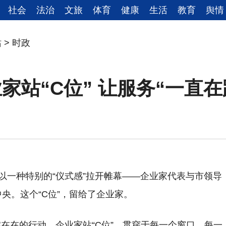
社会
法治
文旅
体育
健康
生活
教育
舆情
站
>
时政
站“C位” 让服务“一直在
部
以一种特别的“仪式感”拉开帷幕——企业家代表与市领导
央。这个“C位”，留给了企业家。
在在的行动。企业家站“C位”，贯穿于每一个窗口、每一