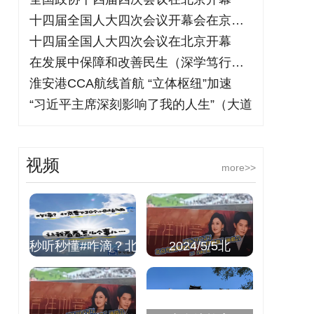
十四届全国人大四次会议开幕会在京举行
十四届全国人大四次会议在北京开幕
在发展中保障和改善民生（深学笃行阐释习
淮安港CCA航线首航 “立体枢纽”加速
“习近平主席深刻影响了我的人生”（大道
视频
more>>
秒听秒懂#咋滴？北
2024/5/5北